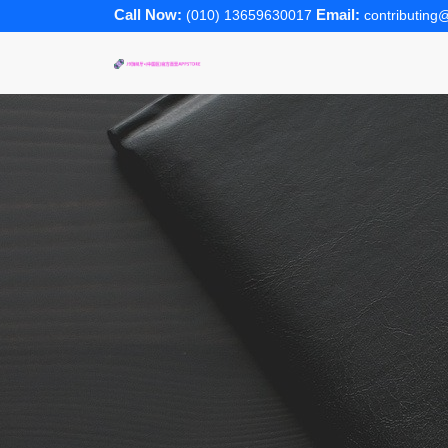
Call Now:
Email:
(010) 13659630017
contributing