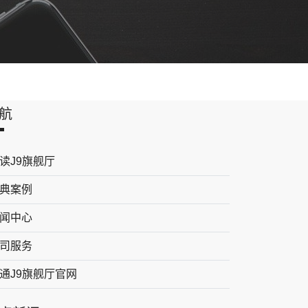
航
读J9旗舰厅
典案例
闻中心
司服务
通J9旗舰厅官网