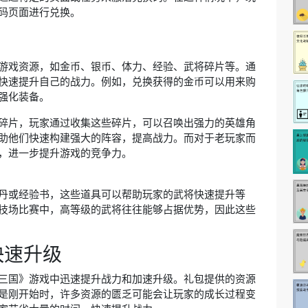
码页面进行兑换。
游戏资源，如金币、银币、体力、经验、武将碎片等。通
快速提升自己的战力。例如，兑换获得的金币可以用来购
强化装备。
碎片，玩家通过收集这些碎片，可以召唤出强力的英雄角
助他们快速构建强大的阵容，提高战力。而对于老玩家而
，进一步提升游戏的竞争力。
丹或经验书，这些道具可以帮助玩家的武将快速提升等
技场比赛中，高等级的武将往往能够占据优势，因此这些
快速升级
三国》游戏中迅速提升战力和加速升级。礼包提供的资源
是刚开始时，许多资源的匮乏可能会让玩家的成长过程变