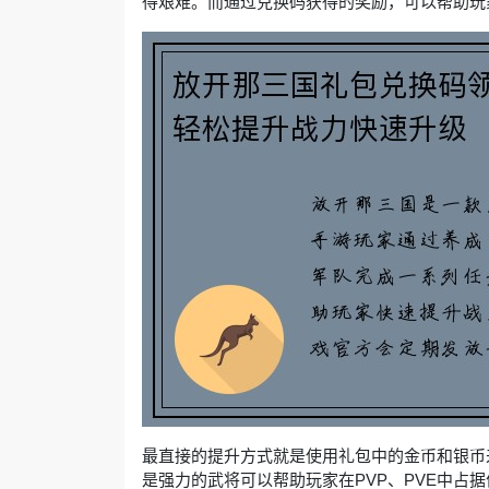
得艰难。而通过兑换码获得的奖励，可以帮助玩
最直接的提升方式就是使用礼包中的金币和银币
是强力的武将可以帮助玩家在PVP、PVE中占