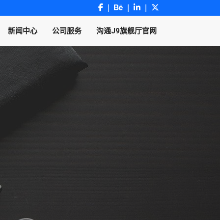
新闻中心
公司服务
沟通J9旗舰厅官网