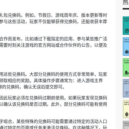
热
礼包兑换码。例如，节假日、游戏周年庆、版本更新等时
参与这些活动，玩家不仅能够获得兑换码，还能收获丰厚
合作而发布，比如通过下载指定的应用、参与某些推广活
需要时刻关注游戏的官方网站或合作伙伴的公告，以便及
用这些兑换码。大部分兑换码的使用方式非常简单，玩家
领取相应的奖励。具体操作步骤通常为：进入游戏主界
获得的兑换码，确认无误后提交即可。
因此玩家必须在兑换码过期前使用。如果玩家发现兑换码
以确认该兑换码是否过期。此外，部分兑换码可能有使用
字组合，某些特殊的兑换码可能需要通过特定的活动入口
通过特定的页面或任务来激活兑换码。在这种情况下，玩