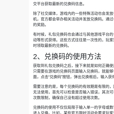
交平台获取最新的兑换码信息。
除了社交媒体，游戏内的一些特殊活动也会发放
机，官方都会举办相关活动并发放兑换码。通过
的奖励。
有时候，礼包兑换码也会通过与其他游戏平台的
动等形式获得。这些方式往往是一次性的，玩家
时领取最新的兑换码。
2、兑换码的使用方法
获取到礼包兑换码之后，接下来就是如何正确使
只需要在游戏的兑换码页面输入兑换码，就能够
面，点击“兑换码”按钮，弹出兑换框后，输入
需要注意的是，每个兑换码的有效期是有限的，
无法使用，首先可以检查是否输入错误，其次可
次数限制，确保自己没有超过使用次数。
兑换码的使用不仅仅局限于输入单一的字母或数
进入兑换。比如，某些官方限时活动会要求玩家