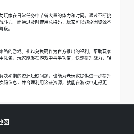
助玩家在日常任务中节省大量的体力和时间。通过不断挑
战斗力。而通过及时使用兑换码，玩家可以避免因资源不
阶段。
策略的游戏。礼包兑换码作为官方推出的福利，帮助玩家
用礼包，玩家能够在游戏中事半功倍，快速提升战力，轻
解决初期的资源短缺问题，也能为老玩家提供进一步提升
换码信息，并合理利用这些资源，就能在游戏中走得更
地图