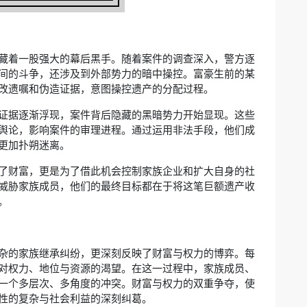
藏着一股强大的幕后黑手。随着案件的调查深入，警方逐
间的斗争，还涉及到外部势力的暗中操控。富豪生前的某
改遗嘱和伪造证据，意图操控遗产的分配过程。
证据逐渐浮现，案件背后隐藏的黑暗势力开始显现。这些
舆论，影响案件的审理进程。通过运用非法手段，他们成
更加扑朔迷离。
了财富，更是为了借此机会控制家族企业和扩大自身的社
威胁家族成员，他们的最终目标都在于将这笔巨额遗产收
。
杂的家族继承纠纷，更深刻反映了财富与权力的博弈。每
对权力、地位与资源的渴望。在这一过程中，家族成员、
一个多层次、多角度的冲突。财富与权力的双重争夺，使
性的复杂与社会利益的深刻纠葛。