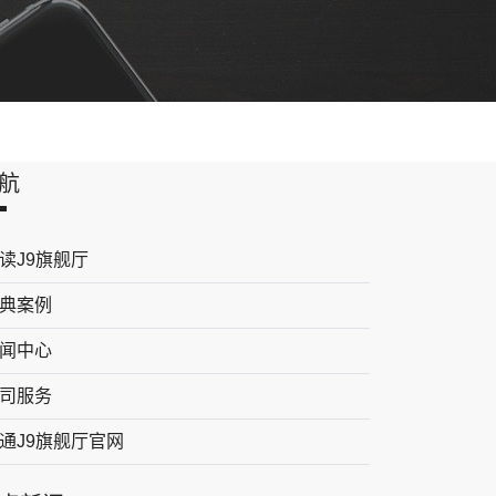
航
读J9旗舰厅
典案例
闻中心
司服务
通J9旗舰厅官网