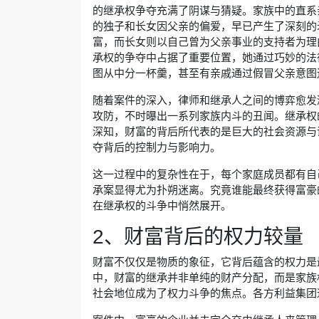
的继承权争夺充满了阴谋与猜疑。家族中的直系
的独子和长女因父亲的偏爱，早已产生了深刻的
富，而长女则以自己曾为父亲事业的支持者为理
承权的争夺中占据了重要位置，她通过巧妙的法
图从中分一杯羹，甚至有亲戚通过假冒父亲意图
随着案件的深入，律师和继承人之间的博弈愈发
攻防，不时曝出一系列家族内斗的丑闻。继承权
深知，财富的背后所代表的是巨大的社会资源与
夺背后的控制力与影响力。
这一过程中的复杂性在于，每个家庭成员都有自
承案显得尤为扑朔迷离。究竟谁能最终获得富豪
在继承权的斗争中悄然展开。
2、财富背后的权力较量
财富不仅仅是物质的象征，它背后蕴含的权力是
中，财富的继承并非单纯的财产分配，而是家族
社会地位成为了权力斗争的焦点。各方利益集团