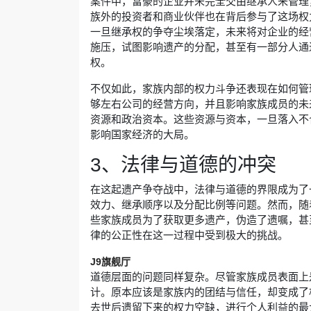
案件中，富豪的企业并未完全交由继承人来管理
族外的投资者和商业伙伴也在背后参与了这场权
一旦继承权的争夺尘埃落定，未来将对企业的经
施压，试图影响遗产的分配，甚至有一部分人通
权。
不仅如此，家族内部的权力斗争还表现在如何管
够左右公司的经营方向，并且影响家族成员的未
资源和政治资本。这些资源与资本，一旦落入不
影响国家经济的大局。
3、法律与道德的冲突
在这起遗产争夺战中，法律与道德的界限成为了
效力、继承顺序以及分配比例等问题。然而，随
些家族成员为了获取更多遗产，伪造了遗嘱，甚
律的公正性在这一过程中受到极大的挑战。
J9旗舰厅
道德层面的问题同样复杂。尽管家族成员表面上
计。原本应该是家族内的团结与信任，却变成了
去世后遗留下来的权力空缺，进行个人利益的最