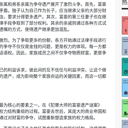
热
亲属和旁系亲属为争夺遗产展开了激烈斗争。首先，富豪
矛盾。独子认为自己作为长子，应当继承父亲的大部分财
由，要求分得更多遗产。其次，富豪的第三任妻子也在继
律手段争取到了部分权利。其余的亲戚则通过各种方式试
遗嘱的方式，使得遗产继承更加混乱。
激烈。为了争取更多的份额，各方开始通过法律手段进行
的争夺不仅仅是金钱的问题，更是权力的体现。每一方都
话语权。因此，家族成员之间不仅争夺物质财富，更是争
己的利益诉求，彼此间的互不信任与利益冲突，让这个继
的遗产，成为影响整个家族命运的关键因素，而这一切都
最为核心的要素之一。在《犯罪大师的富豪遗产谜案》
权力结构重组的过程。富豪去世后，其庞大的商业帝国和
通过对财富的争夺，试图重新塑造家族的权力格局。