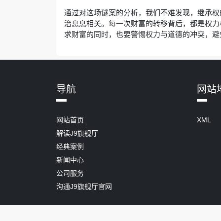
通过对这场谜案的分析，我们不难发现，继承权
治息息相关。每一次财富的转移背后，都是权力
求财富的同时，也要警惕权力与道德的冲突，避
导航
网站
网站首页
XML
解读J9旗舰厅
经典案例
新闻中心
公司服务
沟通J9旗舰厅官网
Copyright ©
.
j9第一平台